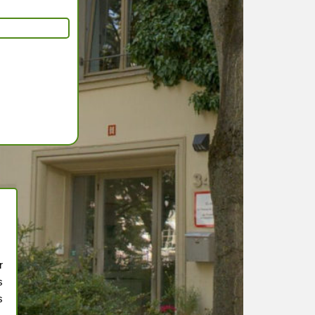
r
s
s