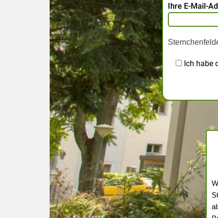
Ihre E-Mail-A
Sternchenfelde
Ich habe 
W
S
a